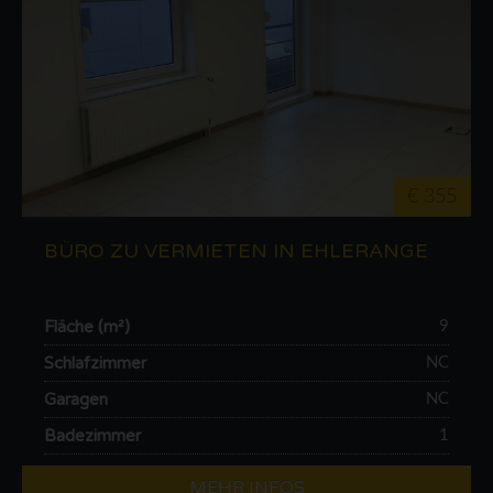
€ 355
BÜRO ZU VERMIETEN IN EHLERANGE
Fläche (m²)
9
Schlafzimmer
NC
Garagen
NC
Badezimmer
1
MEHR INFOS