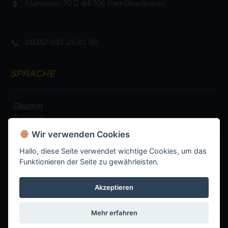
Mühlenstr,70 D-66706 Perl-Oberleuken
00352 691 26 01 95
SPRACHE
Deutsch
Français
Wir verwenden Cookies
Hallo, diese Seite verwendet wichtige Cookies, um das
Funktionieren der Seite zu gewährleisten.
Powered by IMMOTOP.LU –
Immobilienanzeigen
Copyright © Casa Mia Immobilien International 2017 -
2026 | Tous droits réservés
Akzeptieren
Mentions légales
Politique de confidentialité
Mehr erfahren
Impressum
Datenschutzerklarung