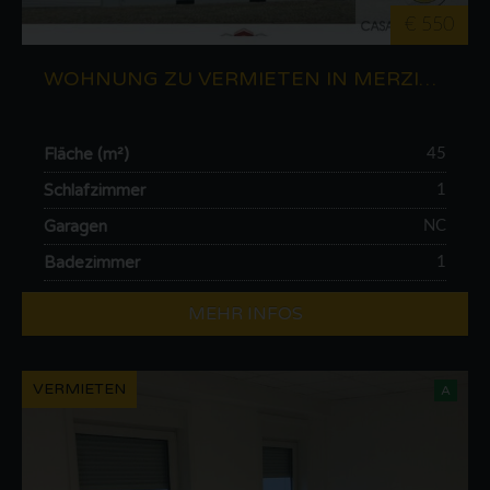
€ 550
WOHNUNG ZU VERMIETEN IN MERZIG (DE)
Fläche (m²)
45
Schlafzimmer
1
Garagen
NC
Badezimmer
1
MEHR INFOS
VERMIETEN
A