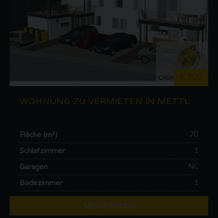
€ 700
WOHNUNG ZU VERMIETEN IN METTLACH (DE)
Fläche (m²)
70
Schlafzimmer
1
Garagen
NC
Badezimmer
1
MEHR INFOS