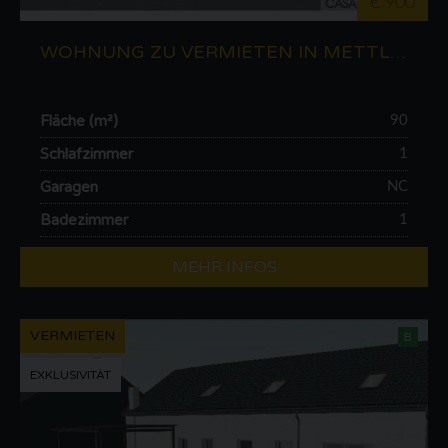
€ 900
WOHNUNG ZU VERMIETEN IN METTLACH (DE)
Fläche (m²)
90
Schlafzimmer
1
Garagen
NC
Badezimmer
1
MEHR INFOS
VERMIETEN
B
EXKLUSIVITÄT