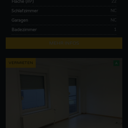
Fläche (m²)
22
Schlafzimmer
NC
Garagen
NC
Badezimmer
1
MEHR INFOS
VERMIETEN
A