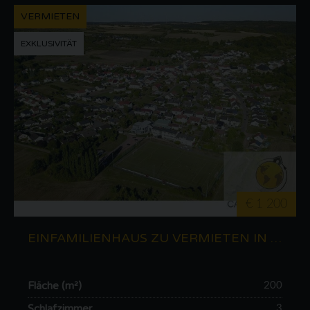
VERMIETEN
EXKLUSIVITÄT
€ 1 200
EINFAMILIENHAUS ZU VERMIETEN IN MERZIG (DE)
Fläche (m²)
200
Schlafzimmer
3